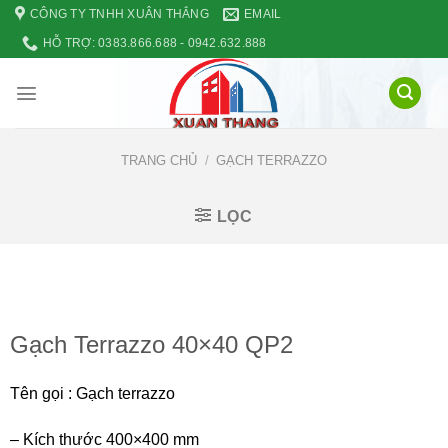
Skip
CÔNG TY TNHH XUÂN THẮNG
EMAIL
to
HỖ TRỢ: 0383.866.688 - 0942.632.888
content
TRANG CHỦ
/
GẠCH TERRAZZO
LỌC
Gạch Terrazzo 40×40 QP2
Tên gọi : Gạch terrazzo
– Kích thước 400×400 mm