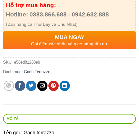
Hỗ trợ mua hàng:
Hotline: 0383.866.688 - 0942.632.888
(Bán hàng cả Thứ Bảy và Chủ Nhật)
MUA NGAY
Gọi điện xác nhận và giao hàng tận nơi
SKU:
e58ed81280eb
Danh mục:
Gạch Terrazzo
MÔ TẢ
Tên gọi : Gạch terrazzo