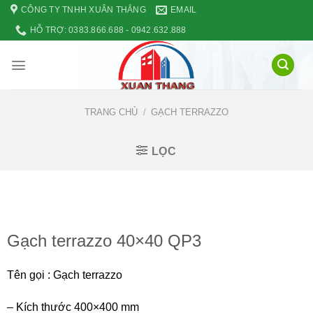
Skip
CÔNG TY TNHH XUÂN THẮNG
EMAIL
to
HỖ TRỢ: 0383.866.688 - 0942.632.888
content
TRANG CHỦ
/
GẠCH TERRAZZO
LỌC
Gạch terrazzo 40×40 QP3
Tên gọi : Gạch terrazzo
– Kích thước 400×400 mm