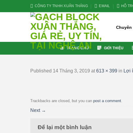
Skip
CÔNG TY TNHH XUÂN THẮNG
EMAIL
HỖ TRỢ
to
content
Chuyên c
TRANG CHỦ
GIỚI THIỆU
Published
14 Tháng 3, 2019
at
613 × 399
in
Lợi 
Trackbacks are closed, but you can
post a comment
.
Next
→
Để lại một bình luận