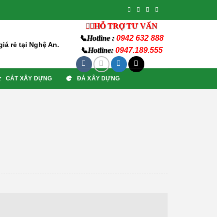
👨‍⚖️HỖ TRỢ TƯ VẤN
📞Hotline :
0942 632 888
iá rẻ tại Nghệ An.
📞Hotline:
0947.189.555
CÁT XÂY DỰNG
ĐÁ XÂY DỰNG