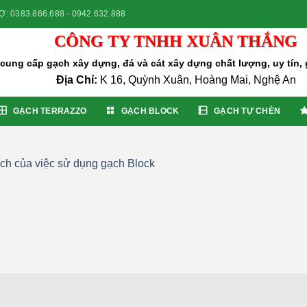
: 0383.866.688 - 0942.632.888
CÔNG TY TNHH XUÂN THẮNG
ung cấp gạch xây dựng, đá và cát xây dựng chất lượng, uy tín, g
Địa Chỉ:
K 16, Quỳnh Xuân, Hoàng Mai, Nghệ An
GẠCH TERRAZZO
GẠCH BLOCK
GẠCH TỰ CHÈN
ích của việc sử dụng gạch Block