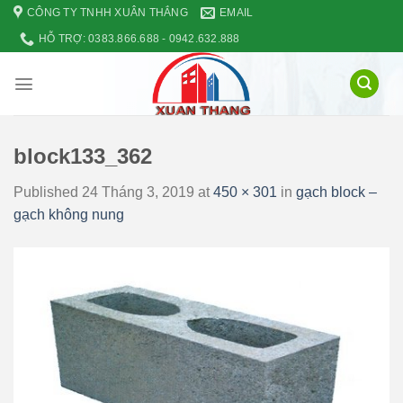
Skip
CÔNG TY TNHH XUÂN THẮNG
EMAIL
to
HỖ TRỢ: 0383.866.688 - 0942.632.888
content
block133_362
Published
24 Tháng 3, 2019
at
450 × 301
in
gạch block –
gạch không nung