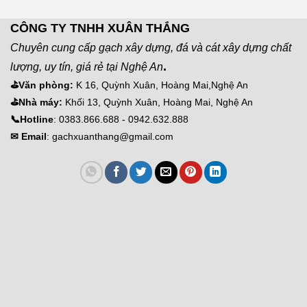
CÔNG TY TNHH XUÂN THẮNG
Chuyên cung cấp gạch xây dựng, đá và cát xây dựng chất
.
lượng, uy tín, giá rẻ tại Nghệ An
⛳Văn phòng:
K 16, Quỳnh Xuân, Hoàng Mai,Nghệ An
⛳Nhà máy:
Khối 13, Quỳnh Xuân, Hoàng Mai, Nghệ An
📞Hotline
: 0383.866.688 - 0942.632.888
✉ Email
: gachxuanthang@gmail.com