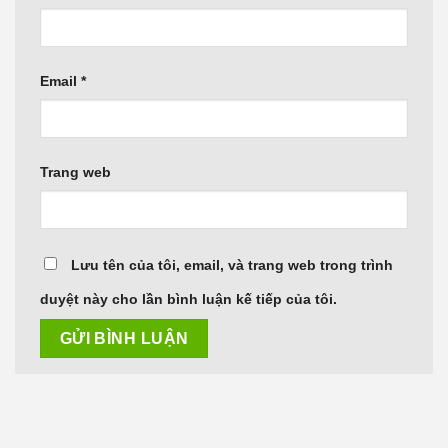
Email
*
Trang web
Lưu tên của tôi, email, và trang web trong trình
duyệt này cho lần bình luận kế tiếp của tôi.