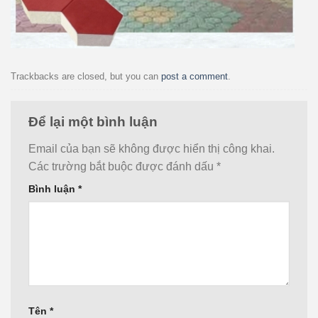
Trackbacks are closed, but you can
post a comment
.
Để lại một bình luận
Email của bạn sẽ không được hiển thị công khai.
Các trường bắt buộc được đánh dấu
*
Bình luận
*
Tên
*