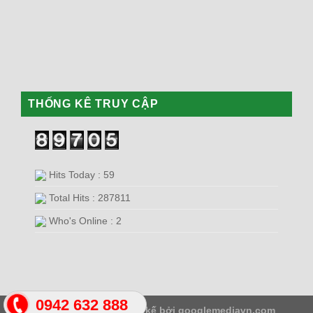
THỐNG KÊ TRUY CẬP
Hits Today : 59
Total Hits : 287811
Who's Online : 2
0942 632 888
Copyright 2026 ©
Thiết kế bởi googlemediavn.com