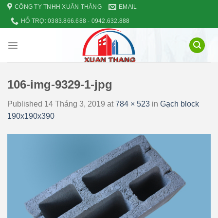
Skip
CÔNG TY TNHH XUÂN THẮNG
EMAIL
to
HỖ TRỢ: 0383.866.688 - 0942.632.888
content
106-img-9329-1-jpg
Published
14 Tháng 3, 2019
at
784 × 523
in
Gạch block
190x190x390