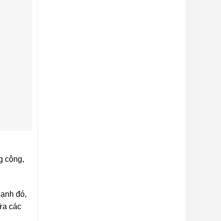
g cộng,
cạnh đó,
ữa các