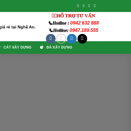
👨‍⚖️HỖ TRỢ TƯ VẤN
📞Hotline :
0942 632 888
iá rẻ tại Nghệ An.
📞Hotline:
0947.189.555
CÁT XÂY DỰNG
ĐÁ XÂY DỰNG