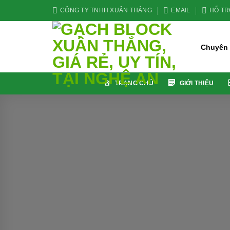
Skip
CÔNG TY TNHH XUÂN THẮNG
EMAIL
HỖ TRỢ
to
content
Chuyên c
TRANG CHỦ
GIỚI THIỆU