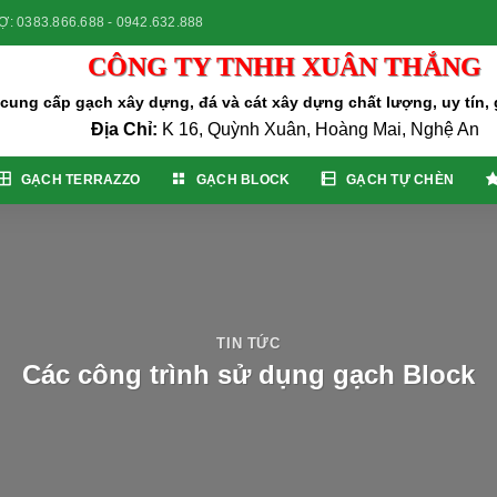
: 0383.866.688 - 0942.632.888
CÔNG TY TNHH XUÂN THẮNG
ung cấp gạch xây dựng, đá và cát xây dựng chất lượng, uy tín, g
Địa Chỉ:
K 16, Quỳnh Xuân, Hoàng Mai, Nghệ An
GẠCH TERRAZZO
GẠCH BLOCK
GẠCH TỰ CHÈN
TIN TỨC
Các công trình sử dụng gạch Block