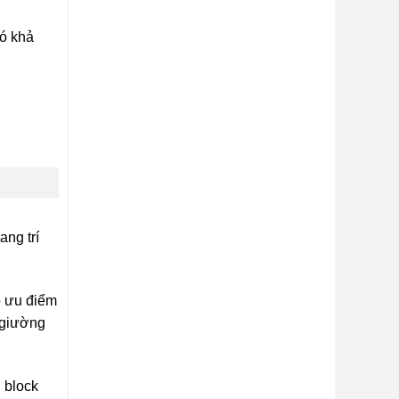
có khả
ng trí
có ưu điểm
, giường
 block