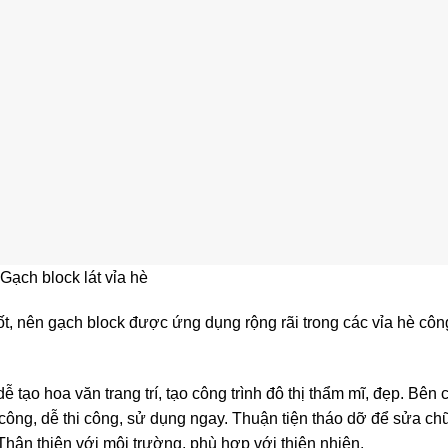
Gạch block lát vỉa hè
t, nên gạch block được ứng dụng rộng rãi trong các vỉa hè côn
ạo hoa văn trang trí, tạo công trình đô thị thẩm mĩ, đẹp. Bên 
 công, dễ thi công, sử dụng ngay. Thuận tiện tháo dỡ để sửa ch
hân thiện với môi trường, phù hợp với thiên nhiên.